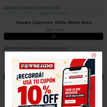
Deko
DKID16G120
Taladro C/percutor 1200w 16mm Deko
U$S 133.00
Deko
DKER6
Fresadora Router Trompo 350w 6mm Deko
$2760
Deko
DKAG180XP220
Amoladora Angular 7 2200w Deko