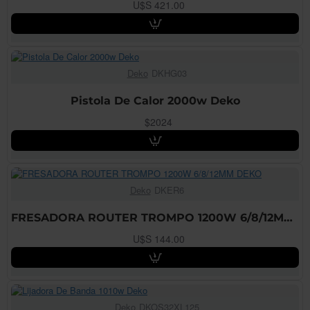
U$S 421.00
Deko
DKHG03
Pistola De Calor 2000w Deko
$2024
Deko
DKER6
FRESADORA ROUTER TROMPO 1200W 6/8/12MM DEKO
U$S 144.00
Deko
DKOS32XL125