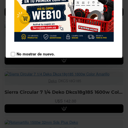
U$S 158.00
Deko
DKAG180XP220
Amoladora Angular 9 2600w Deko
U$S 165.01
No mostrar de nuevo.
Deko
DKCS18G185
Sierra Circular 7 1/4 Deko Dkcs18g185 1600w Color Amarillo
U$S 142.00