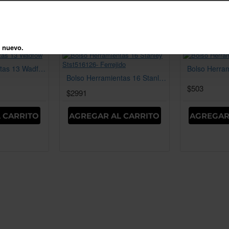
AR
 nuevo.
Bolso Herramientas 13 Wadfow
Bolso Herramientas 16 Stanley Stst516126- Ferrejido
$503
$2991
 CARRITO
AGREGAR AL CARRITO
AGREGAR