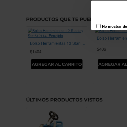
PRODUCTOS QUE TE PUEDEN INTERES
No mostrar de
Bolso Herramientas 12 Stanley Stst512114- Ferrejido
$406
$1404
AGREGAR AL CARRITO
AGREGAR AL
ÚLTIMOS PRODUCTOS VISTOS