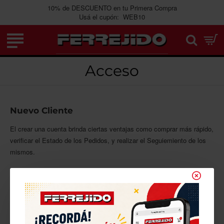
10% de DESCUENTO en tu Primera Compra
Usá el cupón: WEB10
Acceso
Nuevo Cliente
El crear una cuenta brinda ciertas ventajas como comprar más rápido,
verificar el Estado de los Pedidos, y realizar el Seguiemiento de los
mismos.
CONTINUAR